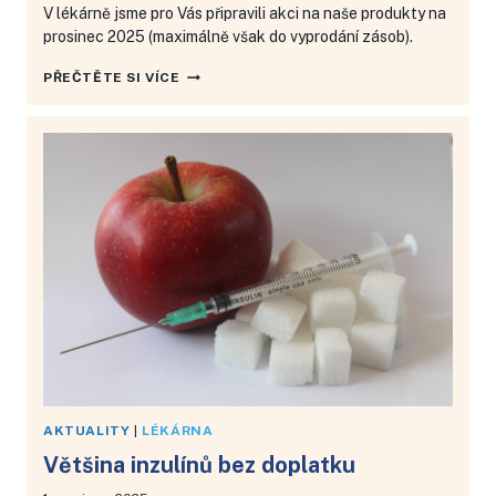
V lékárně jsme pro Vás připravili akci na naše produkty na
prosinec 2025 (maximálně však do vyprodání zásob).
AKCE
PŘEČTĚTE SI VÍCE
NA
PROSINEC
2025
NEBO
DO
VYPRODÁNÍ
ZÁSOB
AKTUALITY
|
LÉKÁRNA
Většina inzulínů bez doplatku