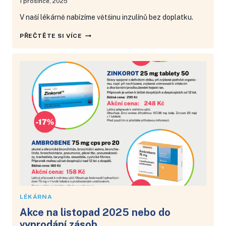
1 prosince, 2025
V naší lékárně nabízíme většinu inzulínů bez doplatku.
VĚTŠINA
PŘEČTĚTE SI VÍCE
INZULÍNŮ
BEZ
DOPLATKU
LÉKÁRNA
Akce na listopad 2025 nebo do
vyprodání zásob