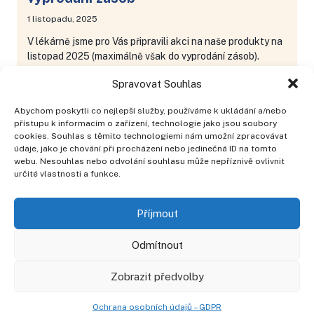
1 listopadu, 2025
V lékárně jsme pro Vás připravili akci na naše produkty na
listopad 2025 (maximálně však do vyprodání zásob).
AKCE
PŘEČTĚTE SI VÍCE
Spravovat Souhlas
NA
LISTOPAD
Abychom poskytli co nejlepší služby, používáme k ukládání a/nebo
2025
přístupu k informacím o zařízení, technologie jako jsou soubory
NEBO
cookies. Souhlas s těmito technologiemi nám umožní zpracovávat
Poliklinika Prosek a. s.
DO
údaje, jako je chování při procházení nebo jedinečná ID na tomto
Lovosická 440/40, 190 00 Praha 9
VYPRODÁNÍ
webu. Nesouhlas nebo odvolání souhlasu může nepříznivě ovlivnit
telefon: +420 266 010 111
ZÁSOB
určité vlastnosti a funkce.
Lékárna: +420 266 010 257
Zdr. potřeby: +420 266 010 210
Příjmout
Pracovní příležitosti na naší Poliklinice
Odmítnout
Ochrana osobních údajů
Zobrazit předvolby
Etický kodex zaměstnance
Povinně zveřejňované informace
Ochrana osobních údajů – GDPR
Prohlášení o přístupnosti