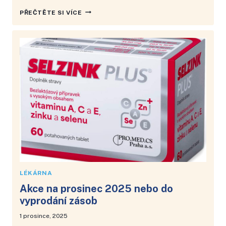
AKCE
PŘEČTĚTE SI VÍCE
NA
LEDEN
2026
NEBO
DO
VYPRODÁNÍ
ZÁSOB
LÉKÁRNA
Akce na prosinec 2025 nebo do
vyprodání zásob
1 prosince, 2025