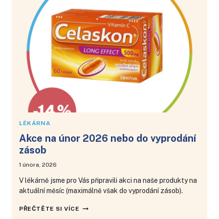
NEBO
DO
VYPRODÁNÍ
ZÁSOB
LÉKÁRNA
Akce na únor 2026 nebo do vyprodání
zásob
1 února, 2026
V lékárně jsme pro Vás připravili akci na naše produkty na
aktuální měsíc (maximálně však do vyprodání zásob).
AKCE
PŘEČTĚTE SI VÍCE
NA