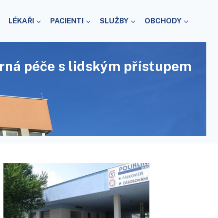
LÉKAŘI
PACIENTI
SLUŽBY
OBCHODY
rná péče s lidským přístupem