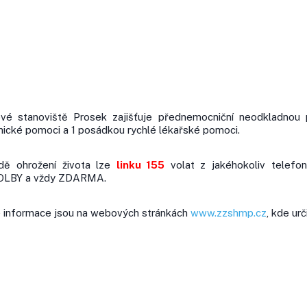
vé stanoviště Prosek zajišťuje přednemocniční neodkladnou
nické pomoci a 1 posádkou rychlé lékařské pomoci.
dě ohrožení života lze
linku 155
volat z jakéhokoliv telefo
LBY a vždy ZDARMA.
 informace jsou na webových stránkách
www.zzshmp.cz
, kde ur