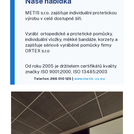
Naše nabídka
METIS s.r.o. zajišťuje individuální protetickou
výrobu v celé dostupné šíři.
Vyrábí ortopedické a protetické pomůcky,
individuální vložky, měkké bandáže, korzety a
zajišťuje sériově vyráběné pomůcky firmy
ORTEX s.r.o
Od roku 2005 je držitelem certifikátů kvality
značky ISO 9001:2000, ISO 13485:2003
Telefon: 266 010 125 |
www.metis-cz.eu