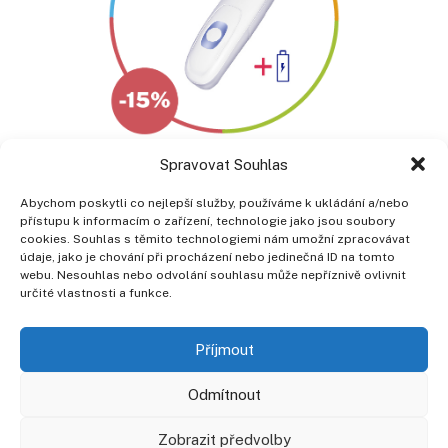
Spravovat Souhlas
Abychom poskytli co nejlepší služby, používáme k ukládání a/nebo
přístupu k informacím o zařízení, technologie jako jsou soubory
cookies. Souhlas s těmito technologiemi nám umožní zpracovávat
Poliklinika Prosek a. s.
údaje, jako je chování při procházení nebo jedinečná ID na tomto
Lovosická 440/40, 190 00 Praha 9
webu. Nesouhlas nebo odvolání souhlasu může nepříznivě ovlivnit
telefon: +420 266 010 111
určité vlastnosti a funkce.
Lékárna: +420 266 010 257
Zdr. potřeby: +420 266 010 210
Příjmout
Pracovní příležitosti na naší Poliklinice
Odmítnout
Ochrana osobních údajů
Zobrazit předvolby
Etický kodex zaměstnance