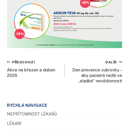
Navigace
PŘEDCHOZÍ
DALŠÍ
Akce na březen a duben
Den prevence cukrovky –
pro
2026
aby pacienti nežili ve
„sladké“ nevědomosti
příspěvek
RYCHLÁ NAVIGACE
NEPŘÍTOMNOST LÉKAŘŮ
LÉKAŘI