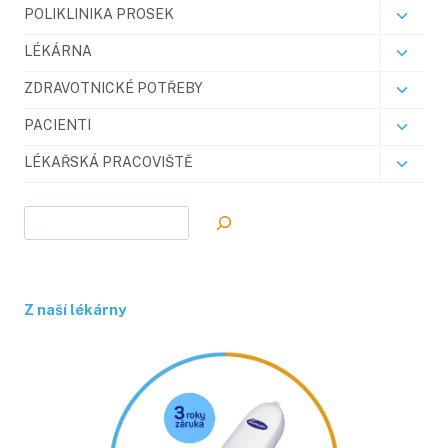
POLIKLINIKA PROSEK
Toggl
child
LÉKÁRNA
Toggl
menu
child
ZDRAVOTNICKÉ POTŘEBY
Toggl
menu
child
PACIENTI
Toggl
menu
child
LÉKAŘSKÁ PRACOVIŠTĚ
Toggl
menu
child
menu
Hledat
Z naší lékárny