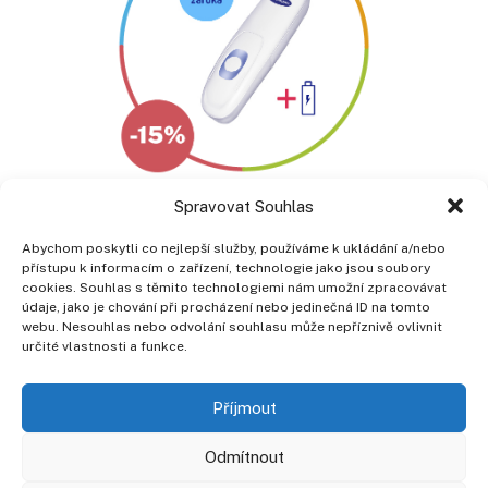
Spravovat Souhlas
Abychom poskytli co nejlepší služby, používáme k ukládání a/nebo
přístupu k informacím o zařízení, technologie jako jsou soubory
cookies. Souhlas s těmito technologiemi nám umožní zpracovávat
Poliklinika Prosek a. s.
údaje, jako je chování při procházení nebo jedinečná ID na tomto
Lovosická 440/40, 190 00 Praha 9
webu. Nesouhlas nebo odvolání souhlasu může nepříznivě ovlivnit
telefon: +420 266 010 111
určité vlastnosti a funkce.
Lékárna: +420 266 010 257
Zdr. potřeby: +420 266 010 210
Příjmout
Pracovní příležitosti na naší Poliklinice
Odmítnout