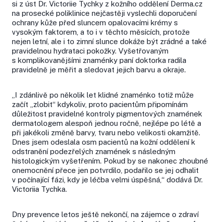
si z úst Dr. Victoriie Tychky z kožního oddělení Derma.cz
na prosecké poliklinice nejčastěji vyslechli doporučení
ochrany kůže před sluncem opalovacími krémy s
vysokým faktorem, a to i v těchto měsících, protože
nejen letní, ale i to zimní slunce dokáže být zrádné a také
pravidelnou hydrataci pokožky. Vyšetřovaným
s komplikovanějšími znaménky paní doktorka radila
pravidelně je měřit a sledovat jejich barvu a okraje.
„I zdánlivě po několik let klidné znaménko totiž může
začít „zlobit“ kdykoliv, proto pacientům připomínám
důležitost pravidelné kontroly pigmentových znamének
dermatologem alespoň jednou ročně, nejlépe po létě a
při jakékoli změně barvy, tvaru nebo velikosti okamžitě.
Dnes jsem odeslala osm pacientů na kožní oddělení k
odstranění podezřelých znamének s následným
histologickým vyšetřením. Pokud by se nakonec zhoubné
onemocnění přece jen potvrdilo, podařilo se jej odhalit
v počínající fázi, kdy je léčba velmi úspěšná,“ dodává Dr.
Victoriia Tychka.
Dny prevence letos ještě nekončí, na zájemce o zdraví