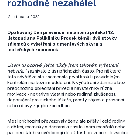
rozhodně nezahálel
12 listopadu, 2025
Opakovaný Den prevence melanomu přilákal 12.
listopadu na Polikliniku Prosek téměř dvě stovky
zájemců o vyšetření pigmentových skvrn a
mateřských znamének
.
„Jsem tu poprvé, ještě nikdy jsem takovém vyšetření
nebyl/a,“
zaznívalo z úst příchozích často. Pro některé
tato návštěva ale znamenala první krok k pravidelným
kontrolám na kožním oddělení. K vyšetření zdarma a bez
předchozího objednání přivedla návštěvníky různá
motivace – negativní vlastní nebo rodinná zkušenost,
doporučení praktického lékaře, prostý zájem o prevenci
nebo obavy z jejího zanedbání.
Mezi příchozími převažovaly ženy, ale přišly i celé rodiny
s dětmi, maminky s dcerami a zavítali sem manželé nebo
partneři, kteří si uvědomují důležitost prevence. Ti všichni