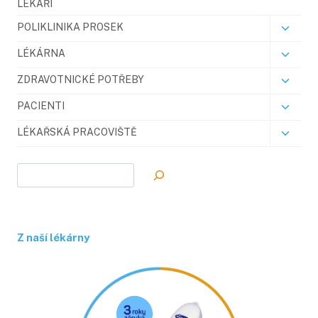
LÉKAŘI
POLIKLINIKA PROSEK
Toggl
child
LÉKÁRNA
Toggl
menu
child
ZDRAVOTNICKÉ POTŘEBY
Toggl
menu
child
PACIENTI
Toggl
menu
child
LÉKAŘSKÁ PRACOVIŠTĚ
Toggl
menu
child
menu
Hledat
Z naší lékárny