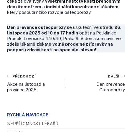
čeká za dva týdny
vyšetření hustoty kostí přenosným
denzitometrem
a
individuální konzultace s lékařem
,
který posoudí riziko rozvoje osteoporózy.
Den prevence osteoporózy
se uskuteční ve středu
26.
listopadu 2025 od 10 do 17 hodin
opět na Poliklinice
Prosek, Lovosická 440/40, Praha 9. V den akce navíc ve
zdejší lékárně získáte
volně prodejné přípravky na
podporu zdraví kostí se speciální slevou!
Navigace
PŘEDCHOZÍ
DALŠÍ
Akce na listopad a
Den prevence
pro
prosinec 2025
Ostroporózy
příspěvek
RYCHLÁ NAVIGACE
NEPŘÍTOMNOST LÉKAŘŮ