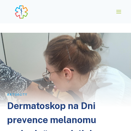
Přeskočit
na
obsah
AKTUALITY
Dermatoskop na Dni
prevence melanomu