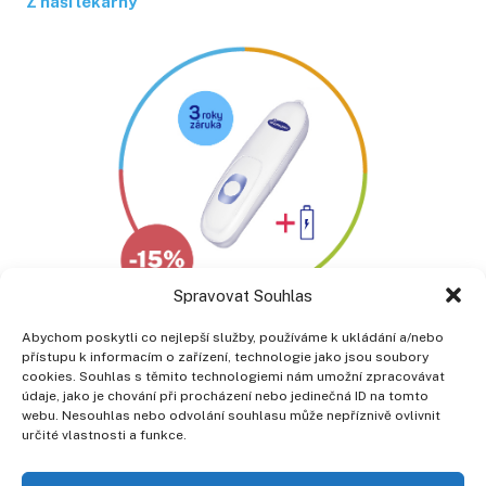
Z naší lékárny
Spravovat Souhlas
Abychom poskytli co nejlepší služby, používáme k ukládání a/nebo
přístupu k informacím o zařízení, technologie jako jsou soubory
cookies. Souhlas s těmito technologiemi nám umožní zpracovávat
Poliklinika Prosek a. s.
údaje, jako je chování při procházení nebo jedinečná ID na tomto
Lovosická 440/40, 190 00 Praha 9
webu. Nesouhlas nebo odvolání souhlasu může nepříznivě ovlivnit
telefon: +420 266 010 111
určité vlastnosti a funkce.
Lékárna: +420 266 010 257
Zdr. potřeby: +420 266 010 210