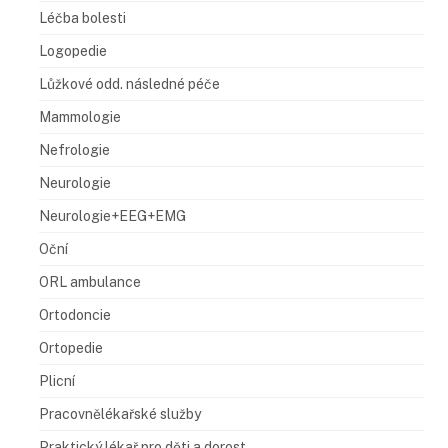
Léčba bolesti
Logopedie
Lůžkové odd. následné péče
Mammologie
Nefrologie
Neurologie
Neurologie+EEG+EMG
Oční
ORL ambulance
Ortodoncie
Ortopedie
Plicní
Pracovnělékařské služby
Praktický lékař pro děti a dorost