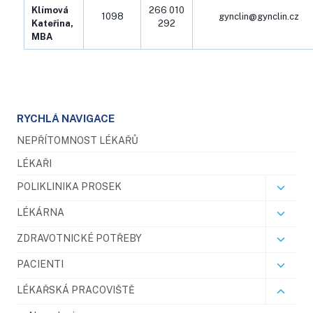
Klímová
266 010
1098
gynclin@gynclin.cz
Kateřina,
292
MBA
RYCHLÁ NAVIGACE
NEPŘÍTOMNOST LÉKAŘŮ
LÉKAŘI
POLIKLINIKA PROSEK
LÉKÁRNA
ZDRAVOTNICKÉ POTŘEBY
PACIENTI
LÉKAŘSKÁ PRACOVIŠTĚ