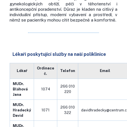
gynekologických obtíží, péči v těhotenství i
antikoncepční poradenství. Důraz je kladen na citlivý a
individuální přístup, moderní vybavení a prostředí, v
němž se pacientky mohou cítit bezpečně a komfortně.
Lékaři poskytující služby na naší poliklinice
Ordinace
Lékař
Telefon
Email
č.
MUDr.
266 010
Bláhová
1074
220
Jana
MUDr.
266 010
Hradecký
1071
davidhradecky@centrum.c
322
David
MUDr.