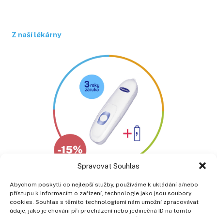
Z naší lékárny
Spravovat Souhlas
Abychom poskytli co nejlepší služby, používáme k ukládání a/nebo
přístupu k informacím o zařízení, technologie jako jsou soubory
cookies. Souhlas s těmito technologiemi nám umožní zpracovávat
Poliklinika Prosek a. s.
údaje, jako je chování při procházení nebo jedinečná ID na tomto
Lovosická 440/40, 190 00 Praha 9