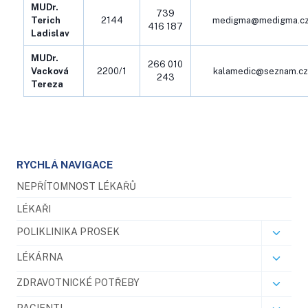
MUDr.
739
Terich
2144
medigma@medigma.c
416 187
Ladislav
MUDr.
266 010
Vacková
2200/1
kalamedic@seznam.cz
243
Tereza
RYCHLÁ NAVIGACE
NEPŘÍTOMNOST LÉKAŘŮ
LÉKAŘI
POLIKLINIKA PROSEK
LÉKÁRNA
ZDRAVOTNICKÉ POTŘEBY
PACIENTI