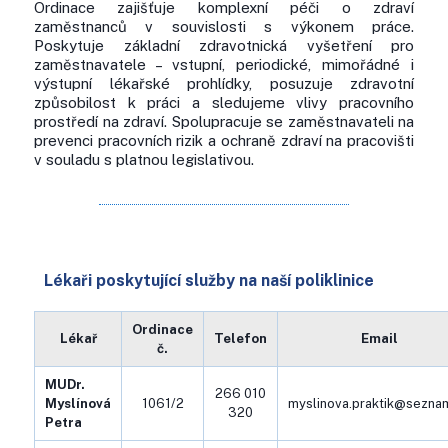
Ordinace zajišťuje komplexní péči o zdraví
zaměstnanců v souvislosti s výkonem práce.
Poskytuje základní zdravotnická vyšetření pro
zaměstnavatele – vstupní, periodické, mimořádné i
výstupní lékařské prohlídky, posuzuje zdravotní
způsobilost k práci a sledujeme vlivy pracovního
prostředí na zdraví. Spolupracuje se zaměstnavateli na
prevenci pracovních rizik a ochraně zdraví na pracovišti
v souladu s platnou legislativou.
Lékaři poskytující služby na naší poliklinice
Ordinace
Lékař
Telefon
Email
č.
MUDr.
266 010
Myslínová
1061/2
myslinova.praktik@sezna
320
Petra