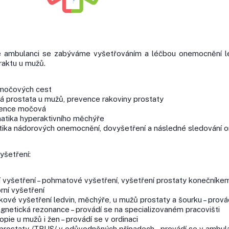
é ambulanci se zabýváme vyšetřováním a léčbou onemocnění l
raktu u mužů.
močových cest
á prostata u mužů, prevence rakoviny prostaty
nence močová
atika hyperaktivního měchýře
tika nádorových onemocnění, dovyšetření a následné sledování o
yšetření:
ní vyšetření – pohmatové vyšetření, vyšetření prostaty konečníke
rní vyšetření
kové vyšetření ledvin, měchýře, u mužů prostaty a šourku – prová
gnetická rezonance – provádí se na specializovaném pracovišti
pie u mužů i žen – provádí se v ordinaci
 prostaty /TRUS/ v odůvodněných případech – provádí se v ambul