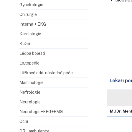
Gynekologie
Chirurgie
Interna + EKG
Kardiologie
Kožní
Léčba bolesti
Logopedie
Lůžkové odd. následné péče
Lékaři pos
Mammologie
Nefrologie
Neurologie
MUDr.
Mehl
Neurologie+EEG+EMG
Oční
ORL ambulance