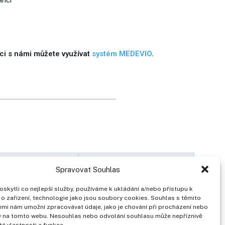
ci s námi můžete využívat
systém MEDEVIO
.
Email
Organizace
Spravovat Souhlas
kytli co nejlepší služby, používáme k ukládání a/nebo přístupu k
Poliklinika Prosek a.s.
o zařízení, technologie jako jsou soubory cookies. Souhlas s těmito
mi nám umožní zpracovávat údaje, jako je chování při procházení nebo
ID na tomto webu. Nesouhlas nebo odvolání souhlasu může nepříznivě