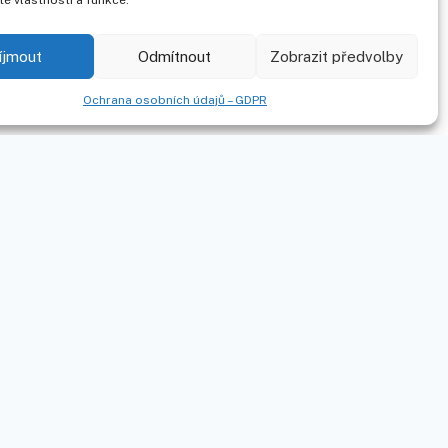
ité vlastnosti a funkce.
íjmout
Odmítnout
Zobrazit předvolby
Ochrana osobních údajů – GDPR
Ochrana osobních údajů
Etický kodex zaměstnance
Povinně zveřejňované informace
Prohlášení o přístupnosti