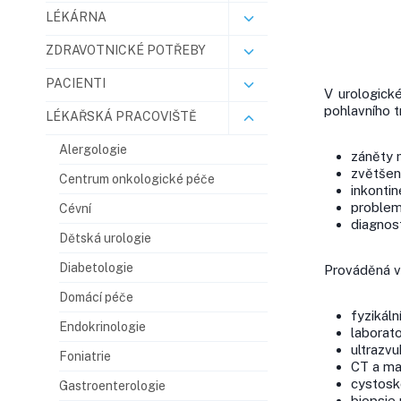
LÉKÁRNA
ZDRAVOTNICKÉ POTŘEBY
PACIENTI
V urologick
pohlavního t
LÉKAŘSKÁ PRACOVIŠTĚ
Alergologie
záněty 
zvětšen
Centrum onkologické péče
inkonti
problem
Cévní
diagnos
Dětská urologie
Diabetologie
Prováděná v
Domácí péče
fyzikál
Endokrinologie
laborato
ultrazvu
Foniatrie
CT a ma
cystosko
Gastroenterologie
biopsie