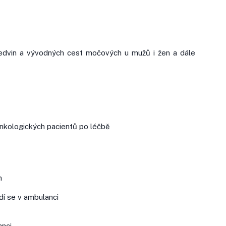
edvin a vývodných cest močových u mužů i žen a dále
nkologických pacientů po léčbě
m
dí se v ambulanci
anci