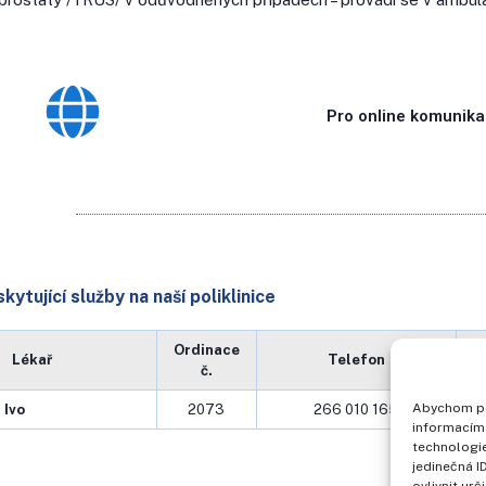
Pro online komunika
kytující služby na naší poliklinice
Ordinace
Lékař
Telefon
č.
Abychom pos
 Ivo
2073
266 010 165
informacím 
technologie
jedinečná 