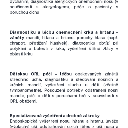
dýcháním, diagnostika alergických onemocnění nosu (v
součinnosti s alergologem), péče o pacienty s
poruchou čichu
Diagnostiku a léčbu onemocnění krku a hrtanu –
záněty
mandlí, hltanu a hrtanu
, p
oruchy hlasu (např.
chrapot, přetížení hlasivek)
, d
iagnostiku obtíží při
polykání a bolesti v krku
, v
yšetření štítné žlázy v
oblasti krku
Dětskou ORL péči – léčbu
opakovaných zánětů
středního ucha
, d
iagnostiku a sledování nosních a
krčních mandlí
, v
yšetření sluchu u dětí (včetně
tympanometrie)
.
Posouzení potřeby odstranění nosní
mandle, péči o děti s poruchami řeči v souvislosti s
ORL obtížemi.
Specializovaná vyšetření a drobné zákroky
Endoskopická vyšetření nosu, hltanu a hrtanu, laváže
(výplachy) uší, odstraňování cizích těles z uší, nosu a