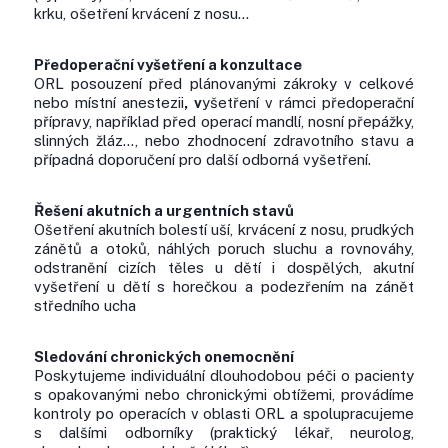
krku, ošetření krvácení z nosu…
Předoperační vyšetření a konzultace
ORL posouzení před plánovanými zákroky v celkové
nebo místní anestezii
, v
yšetření v rámci předoperační
přípravy, například před operací mandlí, nosní přepážky,
slinných žláz…, nebo zhodnocení zdravotního stavu a
případná doporučení pro další odborná vyšetření.
Řešení akutních a urgentních stavů
Ošetření akutních bolestí uší, krvácení z nosu, prudkých
zánětů a otoků, náhlých poruch sluchu a rovnováhy,
odstranění cizích těles u dětí i dospělých, akutní
vyšetření u dětí s horečkou a podezřením na zánět
středního ucha
Sledování chronických onemocnění
Poskytujeme individuální dlouhodobou péči o pacienty
s opakovanými nebo chronickými obtížemi, provádíme
kontroly po operacích v oblasti ORL a spolupracujeme
s dalšími odborníky (praktický lékař, neurolog,