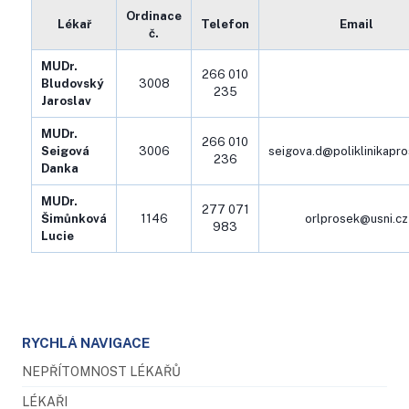
Ordinace
Lékař
Telefon
Email
č.
MUDr.
266 010
Bludovský
3008
235
Jaroslav
MUDr.
266 010
Seigová
3006
seigova.d@poliklinikapro
236
Danka
MUDr.
277 071
Šimůnková
1146
orlprosek@usni.cz
983
Lucie
RYCHLÁ NAVIGACE
NEPŘÍTOMNOST LÉKAŘŮ
LÉKAŘI