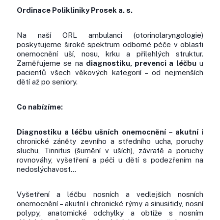
Ordinace Polikliniky Prosek a. s.
Na naší ORL ambulanci (otorinolaryngologie)
poskytujeme široké spektrum odborné péče v oblasti
onemocnění uší, nosu, krku a přilehlých struktur.
Zaměřujeme se na
diagnostiku, prevenci a léčbu
u
pacientů všech věkových kategorií – od nejmenších
dětí až po seniory.
Co nabízíme:
Diagnostiku a léčbu ušních onemocnění – akutní
i
chronické záněty zevního a středního ucha, poruchy
sluchu, Tinnitus (šumění v uších), závratě a poruchy
rovnováhy, vyšetření a péči u dětí s podezřením na
nedoslýchavost…
Vyšetření a léčbu nosních a vedlejších nosních
onemocnění – akutní i chronické rýmy a sinusitidy, nosní
polypy, anatomické odchylky a obtíže s nosním