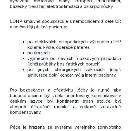
vybavení: motorové dlahy, rotoped, mobitrainer,
běžecký trenažér, elektrostimulaci a další pomůcky.
LONP smluvně spolupracuje s nemocnicemi z celé ČR
a nejčastěji přijímá pacienty:
po elektivních ortopedických výkonech (TEP
kolene, kyčle, operace páteře),
po úrazech,
výjimečně po cévních mozkových příhodách
(lehčí průběhy bez fatických poruch),
po jiných chirurgických zákrocích (např.
amputace dolní končetiny) a interní pacienty.
Pro bezpečnost a efektivitu léčby je nutné, aby
budoucí pacient byl zcela orientovaný, komunikoval v
českém jazyce, byl kontinentní stran stolice, byl
alespoň částečně mobilní a celkově zdravotně
kompenzovaný.
Péče je hrazená ze systému veřejného zdravotního