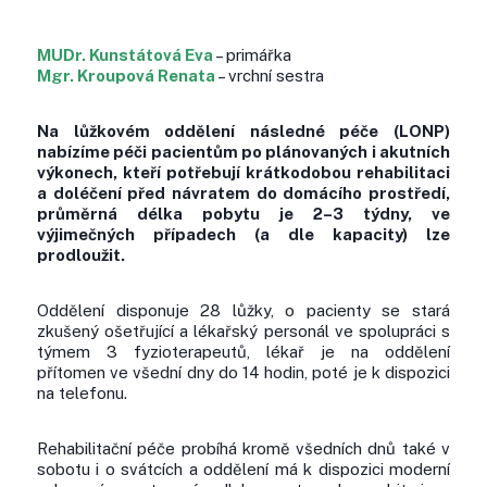
MUDr. Kunstátová Eva
– primářka
Mgr. Kroupová Renata
– vrchní sestra
Na lůžkovém oddělení následné péče (LONP)
nabízíme péči pacientům po plánovaných i akutních
výkonech, kteří potřebují krátkodobou rehabilitaci
a doléčení před návratem do domácího prostředí,
průměrná délka pobytu je 2–3 týdny, ve
výjimečných případech (a dle kapacity) lze
prodloužit.
Oddělení disponuje 28 lůžky, o pacienty se stará
zkušený ošetřující a lékařský personál ve spolupráci s
týmem 3 fyzioterapeutů, lékař je na oddělení
přítomen ve všední dny do 14 hodin, poté je k dispozici
na telefonu.
Rehabilitační péče probíhá kromě všedních dnů také v
sobotu i o svátcích a oddělení má k dispozici moderní