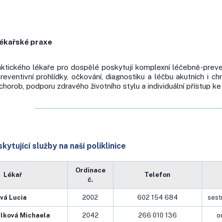
ékařské praxe
ktického lékaře pro dospělé poskytují komplexní léčebně-prevent
reventivní prohlídky, očkování, diagnostiku a léčbu akutních i 
h chorob, podporu zdravého životního stylu a individuální přístup 
kytující služby na naší poliklinice
Ordinace
Lékař
Telefon
č.
vá Lucia
2002
602 154 684
sest
lková Michaela
2042
266 010 136
o