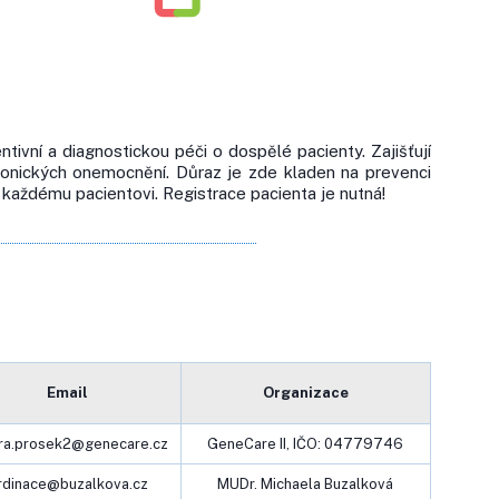
ivní a diagnostickou péči o dospělé pacienty. Zajišťují
chronických onemocnění. Důraz je zde kladen na prevenci
ke každému pacientovi. Registrace pacienta je nutná!
Email
Organizace
ra.prosek2@genecare.cz
GeneCare II, IČO: 04779746
rdinace@buzalkova.cz
MUDr. Michaela Buzalková