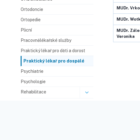
MUDr.
Vrko
Ortodoncie
MUDr.
Wotk
Ortopedie
Plicní
MUDr.
Zále
Veronika
Pracovnělékařské služby
Praktický lékař pro děti a dorost
Praktický lékař pro dospělé
Psychiatrie
Psychologie
Rehabilitace
Revmatologie
RDG – Radiodiagnostické oddělení​
Stomatologie
Urologie