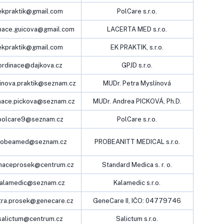
ekpraktik@gmail.com
PolCare s.r.o.
nace.guicova@gmail.com
LACERTA MED s.r.o.
ekpraktik@gmail.com
EK PRAKTIK, s.r.o.
ordinace@dajkova.cz
GPJD s.r.o.
inova.praktik@seznam.cz
MUDr. Petra Myslínová
nace.pickova@seznam.cz
MUDr. Andrea PICKOVÁ, Ph.D.
polcare9@seznam.cz
PolCare s.r.o.
robeamed@seznam.cz
PROBEANITT MEDICAL s.r.o.
inaceprosek@centrum.cz
Standard Medica s. r. o.
alamedic@seznam.cz
Kalamedic s.r.o.
tra.prosek@genecare.cz
GeneCare II, IČO: 04779746
salictum@centrum.cz
Salictum s.r.o.