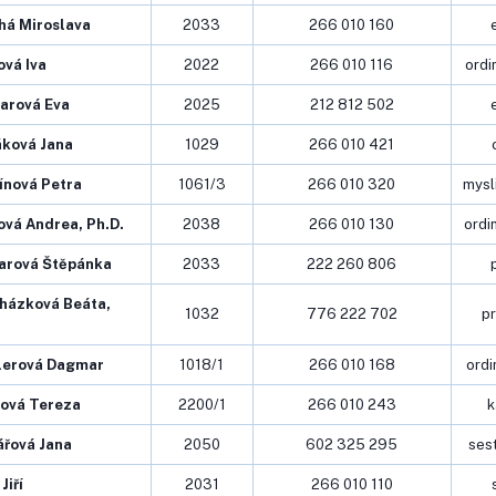
há Miroslava
2033
266 010 160
ová Iva
2022
266 010 116
ordi
arová Eva
2025
212 812 502
áková Jana
1029
266 010 421
ínová Petra
1061/3
266 010 320
mysl
ová Andrea, Ph.D.
2038
266 010 130
ordi
arová Štěpánka
2033
222 260 806
házková Beáta,
1032
776 222 702
p
lerová Dagmar
1018/1
266 010 168
ord
ová Tereza
2200/1
266 010 243
k
ářová Jana
2050
602 325 295
ses
Jiří
2031
266 010 110