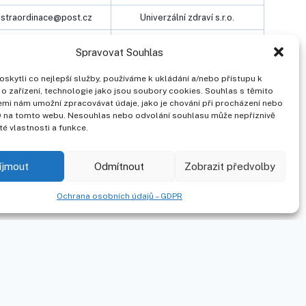
straordinace@post.cz
Univerzální zdraví s.r.o.
wotkeova@seznam.cz
PriMedic s.r.o.
Spravovat Souhlas
tra.prosek@genecare.cz
GeneCare II, IČO: 04779746
kytli co nejlepší služby, používáme k ukládání a/nebo přístupu k
o zařízení, technologie jako jsou soubory cookies. Souhlas s těmito
mi nám umožní zpracovávat údaje, jako je chování při procházení nebo
ID na tomto webu. Nesouhlas nebo odvolání souhlasu může nepříznivě
ité vlastnosti a funkce.
íjmout
Odmítnout
Zobrazit předvolby
Ochrana osobních údajů – GDPR