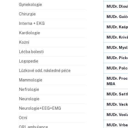
Gynekologie
MUDr.
Dlou
Chirurgie
MUDr.
Guič
Interna + EKG
MUDr.
Kašp
Kardiologie
MUDr.
Kriv
Kožní
MUDr.
Mysl
Léčba bolesti
MUDr.
Pick
Logopedie
MUDr.
Polc
Lůžkové odd. následné péče
MUDr.
Proc
Mammologie
MBA
Nefrologie
MUDr.
Satt
Neurologie
MUDr.
Vack
Neurologie+EEG+EMG
MUDr.
Vosl
Oční
MUDr.
Vrba 
ORL ambulance