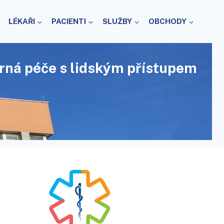
LÉKAŘI
PACIENTI
SLUŽBY
OBCHODY
rná péče s lidským přístupem