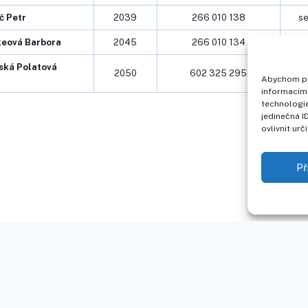
č Petr
2039
266 010 138
se
eová Barbora
2045
266 010 134
ská Polatová
2050
602 325 295
ses
Abychom pos
informacím 
technologie
jedinečná 
ovlivnit urč
Př