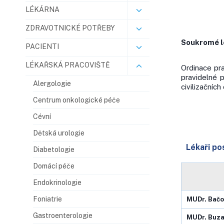
LÉKÁRNA
ZDRAVOTNICKÉ POTŘEBY
Soukromé l
PACIENTI
LÉKAŘSKÁ PRACOVIŠTĚ
Ordinace pra
pravidelné p
Alergologie
civilizačníc
Centrum onkologické péče
Cévní
Dětská urologie
Lékaři pos
Diabetologie
Domácí péče
Endokrinologie
Foniatrie
MUDr.
Bačo
Gastroenterologie
MUDr.
Buza