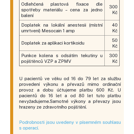
Odlehčená plastová fixace dle
300
spotřeby materiálu – cena za jedno
Kč
balení
Doplatek na lokální anestesii (místní
40
umrtvení) Mesocain 1 amp
Kč
50
Doplatek za aplikaci kortikoidu
Kč
Punkce kolena s odsátím tekutiny u
300
pojištěnců VZP a ZPMV
Kč
U pacientů ve věku od 16 do 79 let za službu
provedení výkonu a převazů mimo ordinační
provoz a dobu účtujeme platbu 600 Kč. U
pacientů do 16 let a od 80 let tuto platbu
nevyžadujeme.Samotné výkony a převazy jsou
hrazeny ze zdravotního pojištění.
Podrobnosti jsou uvedeny v písemném souhlasu
s operací.