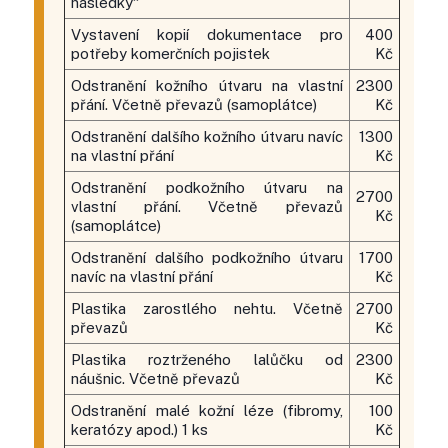
následky“
Vystavení kopií dokumentace pro
400
potřeby komerčních pojistek
Kč
Odstranění kožního útvaru na vlastní
2300
přání. Včetně převazů (samoplátce)
Kč
Odstranění dalšího kožního útvaru navíc
1300
na vlastní přání
Kč
Odstranění podkožního útvaru na
2700
vlastní přání. Včetně převazů
Kč
(samoplátce)
Odstranění dalšího podkožního útvaru
1700
navíc na vlastní přání
Kč
Plastika zarostlého nehtu. Včetně
2700
převazů
Kč
Plastika roztrženého lalůčku od
2300
náušnic. Včetně převazů
Kč
Odstranění malé kožní léze (fibromy,
100
keratózy apod.) 1 ks
Kč