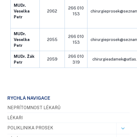
MUDr.
266 010
Veselka
2062
chirurgieprosek@seznam
153
Petr
MUDr.
266 010
Veselka
2055
chirurgieprosek@seznam
153
Petr
MUDr.
Žák
266 010
2059
chirurgieadamek@atlas
Petr
319
RYCHLÁ NAVIGACE
NEPŘÍTOMNOST LÉKAŘŮ
LÉKAŘI
POLIKLINIKA PROSEK