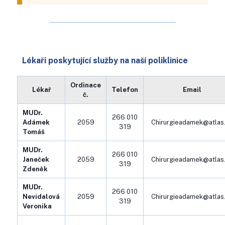
Lékaři poskytující služby na naší poliklinice
Ordinace
Lékař
Telefon
Email
č.
MUDr.
266 010
Adámek
2059
Chirurgieadamek@atlas
319
Tomáš
MUDr.
266 010
Janeček
2059
Chirurgieadamek@atlas
319
Zdeněk
MUDr.
266 010
Nevídalová
2059
Chirurgieadamek@atlas
319
Veronika