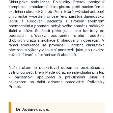
Chirurgické ambulance Polikliniky Prosek poskytují
komplexní ambulantní chirurgickou péči pacientům s
akutními i chronickými obtížemi, které vyžadují odborné
chirurgické vyšetření či ošetření. Zajišťují diagnostiku,
léčbu a sledování pacientů s širokým spektrem
onemocnění a poranění pohybového aparátu, měkkých
tkání a kůže. Součástí péče jsou také kontroly po
operacích, převazy, odstranění stehů, ošetření
drobných úrazů a indikace k plánovaným operacím. V
rámci ambulance se provádějí i drobná chirurgická
ošetření a výkony v lokální anestezii, jako jsou excize
kožních útvarů, ošetření ran či abscesů.
Naším cílem je poskytovat odbornou, bezpečnou a
vstřícnou péči, která klade důraz na individuální přístup
k pacientovi, spolupráci s praktickými lékaři a
návaznost na další odborná pracoviště Polikliniky
Prosek.
Dr. Adámek s. r. o.