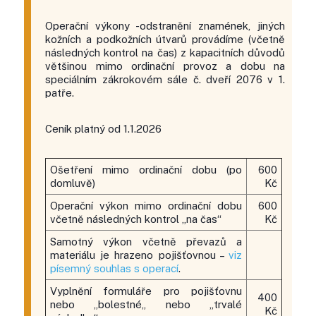
Operační výkony -odstranění znamének, jiných
kožních a podkožních útvarů provádíme (včetně
následných kontrol na čas) z kapacitních důvodů
většinou mimo ordinační provoz a dobu na
speciálním zákrokovém sále č. dveří 2076 v 1.
patře.
Ceník platný od 1.1.2026
Ošetření mimo ordinační dobu (po
600
domluvě)
Kč
Operační výkon mimo ordinační dobu
600
včetně následných kontrol „na čas“
Kč
Samotný výkon včetně převazů a
materiálu je hrazeno pojišťovnou –
viz
písemný souhlas s operací
.
Vyplnění formuláře pro pojišťovnu
400
nebo „bolestné„ nebo „trvalé
Kč