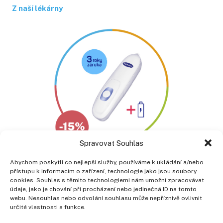
Z naší lékárny
Spravovat Souhlas
Abychom poskytli co nejlepší služby, používáme k ukládání a/nebo
přístupu k informacím o zařízení, technologie jako jsou soubory
cookies. Souhlas s těmito technologiemi nám umožní zpracovávat
Poliklinika Prosek a. s.
údaje, jako je chování při procházení nebo jedinečná ID na tomto
Lovosická 440/40, 190 00 Praha 9
webu. Nesouhlas nebo odvolání souhlasu může nepříznivě ovlivnit
telefon: +420 266 010 111
určité vlastnosti a funkce.
Lékárna: +420 266 010 257
Zdr. potřeby: +420 266 010 210