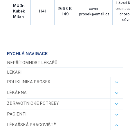
Lékaři K
MUDr.
266 010
cevni-
ordinac
Kubek
1141
149
prosek@email.cz
choro
Milan
cévn
RYCHLÁ NAVIGACE
NEPŘÍTOMNOST LÉKAŘŮ
LÉKAŘI
POLIKLINIKA PROSEK
LÉKÁRNA
ZDRAVOTNICKÉ POTŘEBY
PACIENTI
LÉKAŘSKÁ PRACOVIŠTĚ