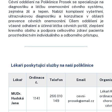
Cévní oddělení na Poliklinice Prosek se specializuje na
diagnostiku a léčbu onemocnění cévního systému,
zejména žil a tepen. Nabízí komplexní vyšetření,
ultrazvukovou diagnostiku a konzultace v oblasti
prevence cévních onemocnění. Cílem oddělení je
včasné odhalení a účinná léčba cévních potíží, zlepšení
krevního oběhu a podpora celkového zdraví pacienta
prostřednictvím individuálního a odborného přístupu.
Lékaři poskytující služby na naší poliklinice
Ordinace
Lékař
Telefon
Email
Organi
č.
Lékaři K
MUDr.
266 010
cevni-
ordinac
Hudská
1141
149
prosek@email.cz
choro
Jana
cévn