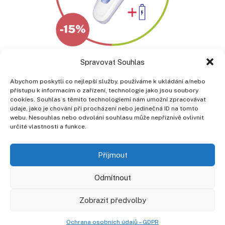
Spravovat Souhlas
Abychom poskytli co nejlepší služby, používáme k ukládání a/nebo
přístupu k informacím o zařízení, technologie jako jsou soubory
cookies. Souhlas s těmito technologiemi nám umožní zpracovávat
Poliklinika Prosek a. s.
údaje, jako je chování při procházení nebo jedinečná ID na tomto
Lovosická 440/40, 190 00 Praha 9
webu. Nesouhlas nebo odvolání souhlasu může nepříznivě ovlivnit
telefon: +420 266 010 111
určité vlastnosti a funkce.
Lékárna: +420 266 010 257
Zdr. potřeby: +420 266 010 210
Příjmout
Pracovní příležitosti na naší Poliklinice
Odmítnout
Ochrana osobních údajů
Zobrazit předvolby
Etický kodex zaměstnance
Povinně zveřejňované informace
Ochrana osobních údajů – GDPR
Prohlášení o přístupnosti