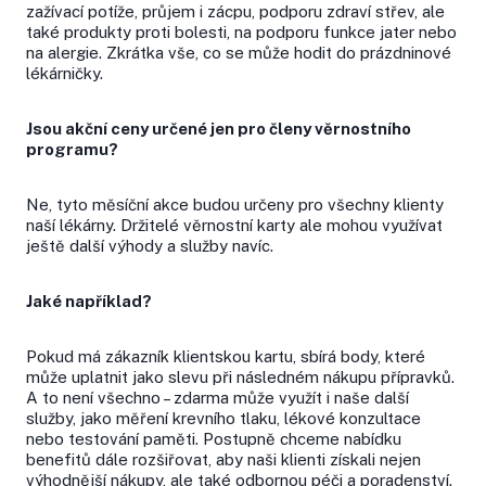
zažívací potíže, průjem i zácpu, podporu zdraví střev, ale
také produkty proti bolesti, na podporu funkce jater nebo
na alergie. Zkrátka vše, co se může hodit do prázdninové
lékárničky.
Jsou akční ceny určené jen pro členy věrnostního
programu?
Ne, tyto měsíční akce budou určeny pro všechny klienty
naší lékárny. Držitelé věrnostní karty ale mohou využívat
ještě další výhody a služby navíc.
Jaké například?
Pokud má zákazník klientskou kartu, sbírá body, které
může uplatnit jako slevu při následném nákupu přípravků.
A to není všechno – zdarma může využít i naše další
služby, jako měření krevního tlaku, lékové konzultace
nebo testování paměti. Postupně chceme nabídku
benefitů dále rozšiřovat, aby naši klienti získali nejen
výhodnější nákupy, ale také odbornou péči a poradenství.