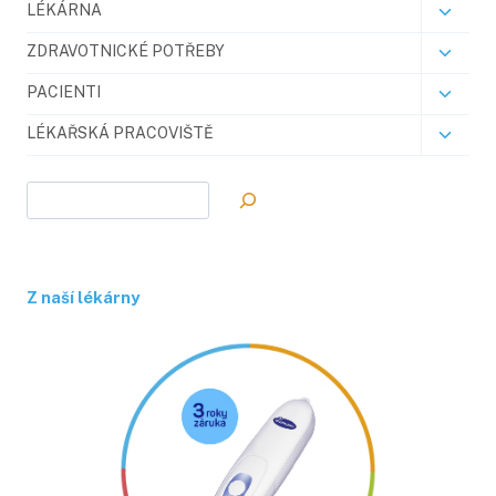
LÉKÁRNA
Toggl
menu
child
ZDRAVOTNICKÉ POTŘEBY
Toggl
menu
child
PACIENTI
Toggl
menu
child
LÉKAŘSKÁ PRACOVIŠTĚ
Toggl
menu
child
menu
Hledat
Z naší lékárny