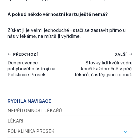
A pokud někdo věrnostní kartu ještě nemá?
Získat ji je velmi jednoduché – stačí se zastavit přímo u
nás v lékárně, na místě ji vyřídíme.
Navigace
PŘEDCHOZÍ
DALŠÍ
Den prevence
Stovky lidí kvůli vedru
pro
pohybového ústrojí na
končí každoročně v péči
Poliklinice Prosek
lékařů, častěji jsou to muži
příspěvek
RYCHLÁ NAVIGACE
NEPŘÍTOMNOST LÉKAŘŮ
LÉKAŘI
POLIKLINIKA PROSEK
Toggl
child